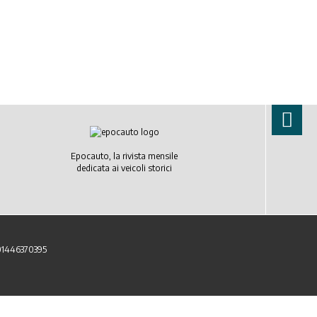
Epocauto, la rivista mensile
dedicata ai veicoli storici
 01446370395