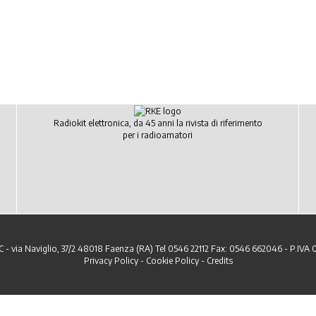
Radiokit elettronica, da 45 anni la rivista di riferimento
per i radioamatori
C - via Naviglio, 37/2 48018 Faenza (RA) Tel 0546 22112 Fax: 0546 662046 - P.IVA
Privacy Policy
-
Cookie Policy
-
Credits