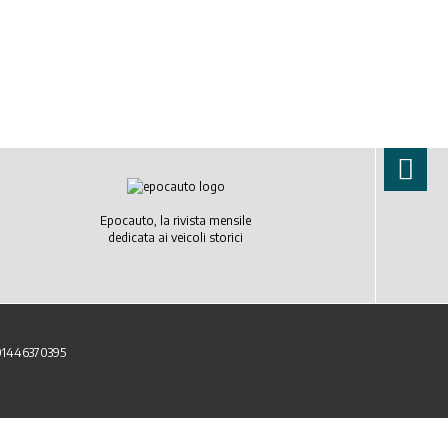
Epocauto, la rivista mensile
dedicata ai veicoli storici
 01446370395