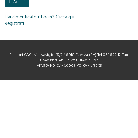
Accedi
Hai dimenticato il Login? Clicca qui
Registrati
Edizioni C&C - via Naviglio, 37/2 48018 Faenza (RA) Tel 0546 22112 Fax:
0546 662046 - P.IVA 01446370395
Privacy Policy
-
Cookie Policy
-
Credits