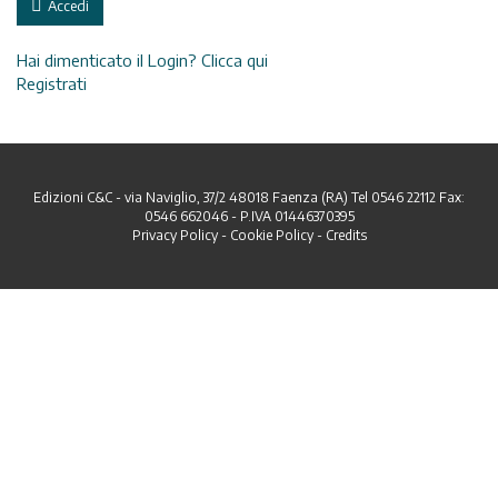
Accedi
Hai dimenticato il Login? Clicca qui
Registrati
Edizioni C&C - via Naviglio, 37/2 48018 Faenza (RA) Tel 0546 22112 Fax:
0546 662046 - P.IVA 01446370395
Privacy Policy
-
Cookie Policy
-
Credits