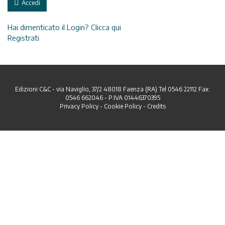
Accedi
Hai dimenticato il Login? Clicca qui
Registrati
Edizioni C&C - via Naviglio, 37/2 48018 Faenza (RA) Tel 0546 22112 Fax:
0546 662046 - P.IVA 01446370395
Privacy Policy
-
Cookie Policy
-
Credits