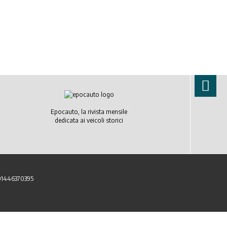
Epocauto, la rivista mensile
dedicata ai veicoli storici
 01446370395