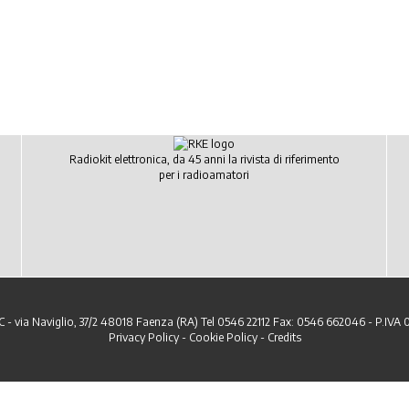
Radiokit elettronica, da 45 anni la rivista di riferimento
per i radioamatori
C - via Naviglio, 37/2 48018 Faenza (RA) Tel 0546 22112 Fax: 0546 662046 - P.IVA
Privacy Policy
-
Cookie Policy
-
Credits