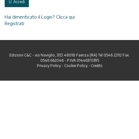
Accedi
Hai dimenticato il Login? Clicca qui
Registrati
Edizioni C&C - via Naviglio, 37/2 48018 Faenza (RA) Tel 0546 22112 Fax:
0546 662046 - P.IVA 01446370395
Privacy Policy
-
Cookie Policy
-
Credits