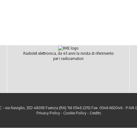
Radiokit elettronica, da 45 anni la rivista di riferimento
per i radioamatori
C - via Naviglio, 37/2 48018 Faenza (RA) Tel 0546 22112 Fax: 0546 662046 - P.IVA
Privacy Policy
-
Cookie Policy
-
Credits