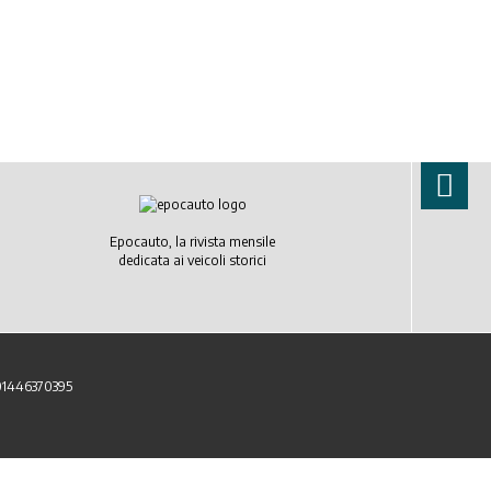
Epocauto, la rivista mensile
dedicata ai veicoli storici
 01446370395