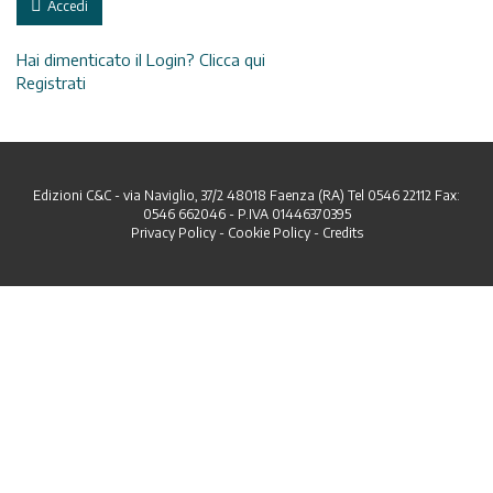
Accedi
Hai dimenticato il Login? Clicca qui
Registrati
Edizioni C&C - via Naviglio, 37/2 48018 Faenza (RA) Tel 0546 22112 Fax:
0546 662046 - P.IVA 01446370395
Privacy Policy
-
Cookie Policy
-
Credits