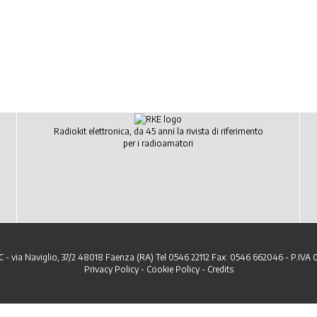
Radiokit elettronica, da 45 anni la rivista di riferimento
per i radioamatori
C - via Naviglio, 37/2 48018 Faenza (RA) Tel 0546 22112 Fax: 0546 662046 - P.IVA
Privacy Policy
-
Cookie Policy
-
Credits