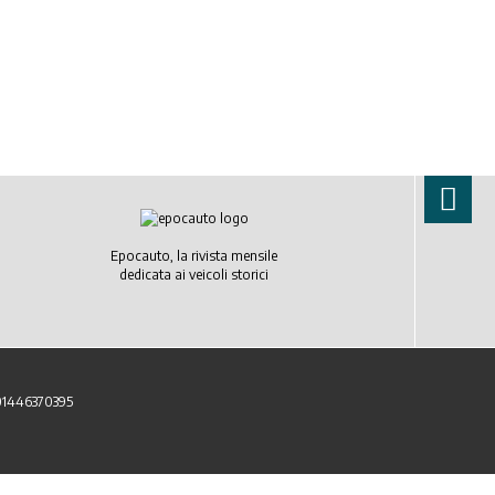
Epocauto, la rivista mensile
dedicata ai veicoli storici
 01446370395