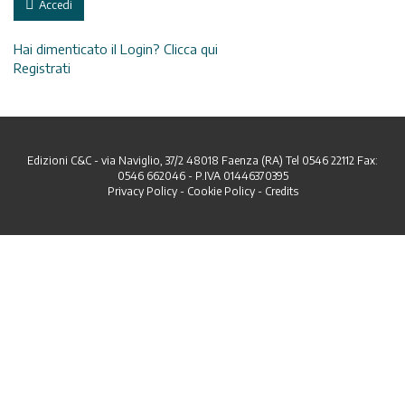
Accedi
Hai dimenticato il Login? Clicca qui
Registrati
Edizioni C&C - via Naviglio, 37/2 48018 Faenza (RA) Tel 0546 22112 Fax:
0546 662046 - P.IVA 01446370395
Privacy Policy
-
Cookie Policy
-
Credits