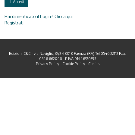
Accedi
Hai dimenticato il Login? Clicca qui
Registrati
Edizioni C&C - via Naviglio, 37/2 48018 Faenza (RA) Tel 0546 22112 Fax:
0546 662046 - P.IVA 01446370395
Privacy Policy
-
Cookie Policy
-
Credits