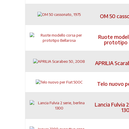
OM 50 casso
Ruote modell
prototipo 
APRILIA Scara
Telo nuovo p
Lancia Fulvia 2
13