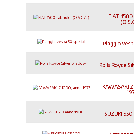
FIAT 1500 
(O.S.
Piaggio vesp
Rolls Royce Si
KAWASAKI Z.
19
SUZUKI 550