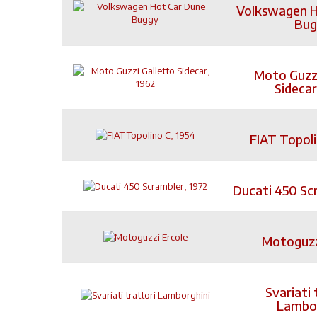
Volkswagen H
Bug
Moto Guzzi
Sidecar
FIAT Topoli
Ducati 450 Sc
Motoguzz
Svariati 
Lambor