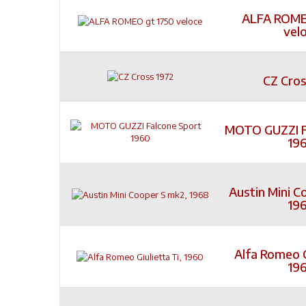
ALFA ROME
vel
CZ Cros
MOTO GUZZI F
19
Austin Mini C
19
Alfa Romeo G
19