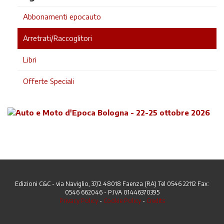
Abbonamenti epocauto
Arretrati/Raccoglitori
Libri
Offerte Speciali
Edizioni C&C - via Naviglio, 37/2 48018 Faenza (RA) Tel 0546 22112 Fax:
0546 662046 - P.IVA 01446370395
Privacy Policy
-
Cookie Policy
-
Credits