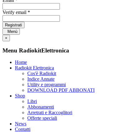
Email *
Verify email *
Registrati
Menù
×
Menu RadiokitElettronica
Home
Radiokit Elettronica
Cos'è Radiokit
Indice Annate
Utility e programmi
DOWNLOAD PDF ABBONATI
Shop
Libri
Abbonamenti
Arretrati e Raccoglitori
Offerte speciali
News
Contatti