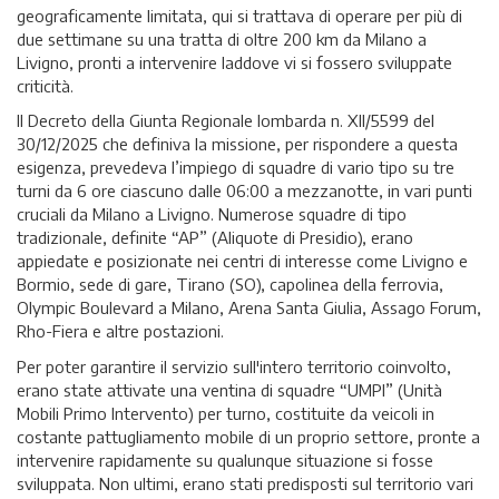
geograficamente limitata, qui si trattava di operare per più di
due settimane su una tratta di oltre 200 km da Milano a
Livigno, pronti a intervenire laddove vi si fossero sviluppate
criticità.
Il Decreto della Giunta Regionale lombarda n. XII/5599 del
30/12/2025 che definiva la missione, per rispondere a questa
esigenza, prevedeva l’impiego di squadre di vario tipo su tre
turni da 6 ore ciascuno dalle 06:00 a mezzanotte, in vari punti
cruciali da Milano a Livigno. Numerose squadre di tipo
tradizionale, definite “AP” (Aliquote di Presidio), erano
appiedate e posizionate nei centri di interesse come Livigno e
Bormio, sede di gare, Tirano (SO), capolinea della ferrovia,
Olympic Boulevard a Milano, Arena Santa Giulia, Assago Forum,
Rho-Fiera e altre postazioni.
Per poter garantire il servizio sull'intero territorio coinvolto,
erano state attivate una ventina di squadre “UMPI” (Unità
Mobili Primo Intervento) per turno, costituite da veicoli in
costante pattugliamento mobile di un proprio settore, pronte a
intervenire rapidamente su qualunque situazione si fosse
sviluppata. Non ultimi, erano stati predisposti sul territorio vari