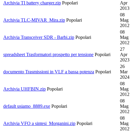
Archivia
TI battery charger.zip
Popolari
Apr
2013
08
Archivia
TLC-MIVAR_Mira.zip
Popolari
Mag
2012
08
Archivia
Transceiver SDR - Barbi.zip
Popolari
Mag
2012
27
spreadsheet
Trasformatori prospetto per tensione
Popolari
Apr
2023
26
documento
Trasmissioni in VLF a bassa potenza
Popolari
Mar
2024
08
Archivia
UHFBIN.zip
Popolari
Mag
2012
08
default
usiamo_8889.exe
Popolari
Mag
2012
08
Archivia
VFO a sintesi_Morganini.zip
Popolari
Mag
2012