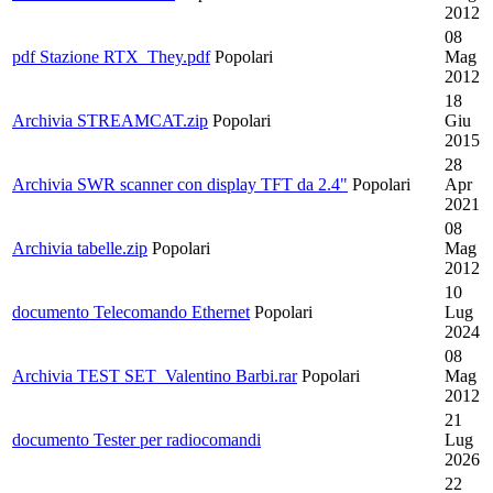
2012
08
pdf
Stazione RTX_They.pdf
Popolari
Mag
2012
18
Archivia
STREAMCAT.zip
Popolari
Giu
2015
28
Archivia
SWR scanner con display TFT da 2.4"
Popolari
Apr
2021
08
Archivia
tabelle.zip
Popolari
Mag
2012
10
documento
Telecomando Ethernet
Popolari
Lug
2024
08
Archivia
TEST SET_Valentino Barbi.rar
Popolari
Mag
2012
21
documento
Tester per radiocomandi
Lug
2026
22