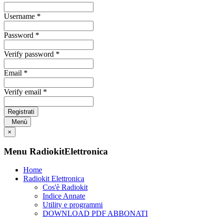
Username *
Password *
Verify password *
Email *
Verify email *
Registrati
Menù
×
Menu RadiokitElettronica
Home
Radiokit Elettronica
Cos'è Radiokit
Indice Annate
Utility e programmi
DOWNLOAD PDF ABBONATI