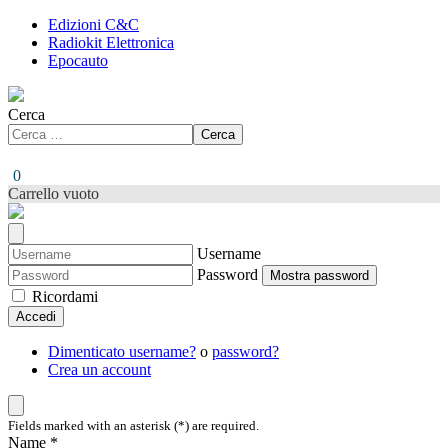
Edizioni C&C
Radiokit Elettronica
Epocauto
Cerca
Cerca
0
Carrello vuoto
Username
Password
Mostra password
Ricordami
Accedi
Dimenticato username?
o
password?
Crea un account
Fields marked with an asterisk (*) are required.
Name *