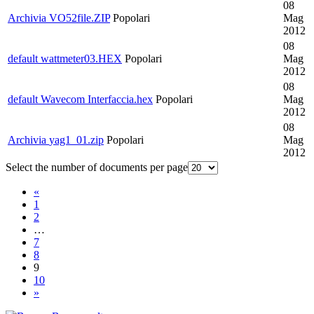
08
Archivia
VO52file.ZIP
Popolari
Mag
2012
08
default
wattmeter03.HEX
Popolari
Mag
2012
08
default
Wavecom Interfaccia.hex
Popolari
Mag
2012
08
Archivia
yag1_01.zip
Popolari
Mag
2012
Select the number of documents per page
«
1
2
…
7
8
9
10
»