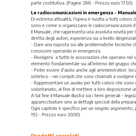
parte costitutiva. (Pagine 288 - Prezzo euro 17.50)
Le radiocomunicazioni in emergenza - Manuale
Di estrema attualità, l’opera è rivolta a tutti colo
sono e come si organizzano le radiocomunicazioni 
Il Manuale, che rappresenta una assoluta novità per l’
diretta degli autori, esperienza sia a livello dirigenzia
- Dare una risposta sia alle problematiche tecniche c
conoscere operando in emergenza.
- Rivolgersi a tutte le associazioni che operano nel 
elemento fondamentale sia all’interno del gruppo che
- Poter essere d’aiuto anche agli amministratori loca
sintetico - nei compiti che sono chiamati a svolgere 
- Rappresentare un ausilio per tutti coloro che sono 
volontariato, al fine di mettere a loro disposizione
A tal fine il Manuale illustra sia i temi generali – legi
apparecchiature sino ai dettagli spiccioli della prepa
Ogni capitolo è specifico per un singolo argomento, 
192 - Prezzo euro 20.00)
Prodotti correlati