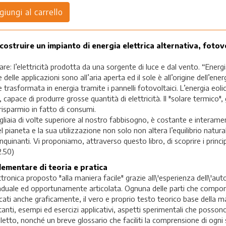
truire un impianto di energia elettrica alternativa, fotov
are: l’elettricità prodotta da una sorgente di luce e dal vento. “Energi
e applicazioni sono all’aria aperta ed il sole è all’origine dell’ener
trasformata in energia tramite i pannelli fotovoltaici. L’energia eoli
apace di produrre grosse quantità di elettricità. Il "solare termico",
risparmio in fatto di consumi.
gliaia di volte superiore al nostro fabbisogno, è costante e interame
el pianeta e la sua utilizzazione non solo non altera l’equilibrio natura
nquinanti. Vi proponiamo, attraverso questo libro, di scoprire i principi 
2.50)
lementare di teoria e pratica
nica proposto "alla maniera facile" grazie all\'esperienza dell\'auto
raduale ed opportunamente articolata. Ognuna delle parti che comp
ati anche graficamente, il vero e proprio testo teorico base della ma
anti, esempi ed esercizi applicativi, aspetti sperimentali che posson
letto, nonché un breve glossario che faciliti la comprensione di ogni 