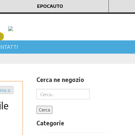
EPOCAUTO
0
Carrello vuoto
NTATTI
Cerca ne negozio
rna a:
ile
Categorie