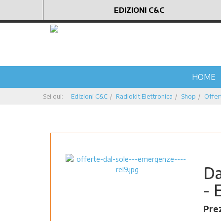
EDIZIONI C&C
HOME
Sei qui:
Edizioni C&C
Radiokit Elettronica
Shop
Offert
Da
- 
Pre