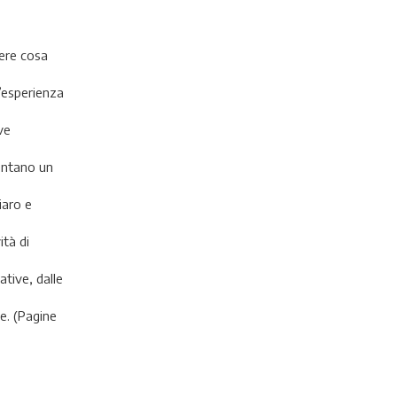
cere cosa
l’esperienza
ve
sentano un
iaro e
ità di
ative, dalle
e. (Pagine