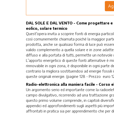
DAL SOLE E DAL VENTO - Come progettare e cos
eolico, solare termico
Quest’opera invita a scoprire fonti di energia particol
così comunemente chiamata poiché la maggior parte dell
prodotta, anche se qualsiasi forma di luce può essere 
valido complemento a quella solare e in zone adatte, c
diffuso e alla portata di tutti, permette un notevole 
L’apporto energetico di queste fonti alternative è mi
rinnovabile in ogni zona, è disponibile in ogni parte d
contrario la migliora sostituendosi ad energie fossili i
queste originali energie. (pagine 128 - Prezzo euro 1
Radio-elettronica alla maniera facile - Corso e
Un argomento serio ed importante come la radioelettro
campo divulgativo, ricorrendo ad una trattazione g
questo primo volume comprende, in capitoli diversific
appendici ed approfondimenti sugli aspetti più import
affrontati in pratica sia per apprendimento che per di