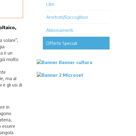
Libri
Arretrati/Raccoglitori
oltaico,
Abbonamenti
a solare”,
Offerte Speciali
gia
ca è un
 già molto
nte
le, ma al
e gli usi di
re in
ongono
teria,
o essere
singola