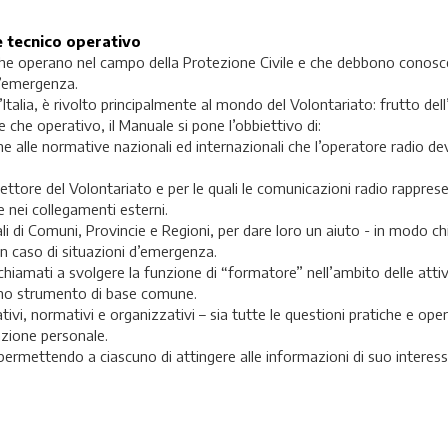
 tecnico operativo
ro che operano nel campo della Protezione Civile e che debbono conos
d’emergenza.
Italia, è rivolto principalmente al mondo del Volontariato: frutto del
le che operativo, il Manuale si pone l’obbiettivo di:
he alle normative nazionali ed internazionali che l’operatore radio de
settore del Volontariato e per le quali le comunicazioni radio rappre
 nei collegamenti esterni.
li di Comuni, Provincie e Regioni, per dare loro un aiuto - in modo ch
in caso di situazioni d’emergenza.
chiamati a svolgere la funzione di “formatore” nell’ambito delle attiv
 uno strumento di base comune.
slativi, normativi e organizzativi – sia tutte le questioni pratiche e oper
razione personale.
permettendo a ciascuno di attingere alle informazioni di suo interess