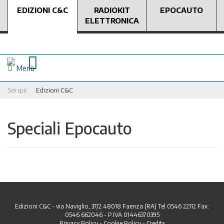
EDIZIONI C&C
RADIOKIT
EPOCAUTO
ELETTRONICA
Menù
Sei qui:
Edizioni C&C
Speciali Epocauto
Edizioni C&C - via Naviglio, 37/2 48018 Faenza (RA) Tel 0546 22112 Fax:
0546 662046 - P.IVA 01446370395
Privacy Policy
-
Cookie Policy
-
Credits