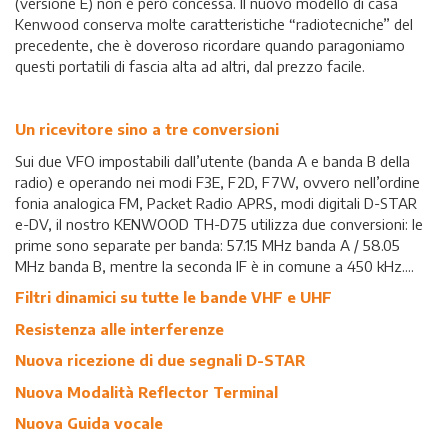
(versione E) non è però concessa. Il nuovo modello di casa
Kenwood conserva molte caratteristiche “radiotecniche” del
precedente, che è doveroso ricordare quando paragoniamo
questi portatili di fascia alta ad altri, dal prezzo facile.
Un ricevitore sino a tre conversioni
Sui due VFO impostabili dall’utente (banda A e banda B della
radio) e operando nei modi F3E, F2D, F7W, ovvero nell’ordine
fonia analogica FM, Packet Radio APRS, modi digitali D-STAR
e-DV, il nostro KENWOOD TH-D75 utilizza due conversioni: le
prime sono separate per banda: 57.15 MHz banda A / 58.05
MHz banda B, mentre la seconda IF è in comune a 450 kHz....
Filtri dinamici su tutte le bande VHF e UHF
Resistenza alle interferenze
Nuova ricezione di due segnali D-STAR
Nuova Modalità Reflector Terminal
Nuova Guida vocale