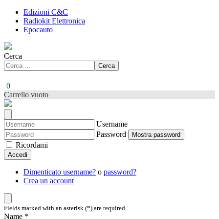
Edizioni C&C
Radiokit Elettronica
Epocauto
Cerca
Cerca
0
Carrello vuoto
Username
Password
Mostra password
Ricordami
Accedi
Dimenticato username?
o
password?
Crea un account
Fields marked with an asterisk (*) are required.
Name *