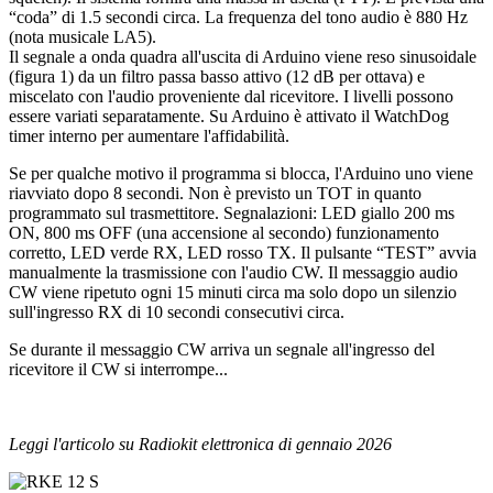
“coda” di 1.5 secondi circa. La frequenza del tono audio è 880 Hz
(nota musicale LA5).
Il segnale a onda quadra all'uscita di Arduino viene reso sinusoidale
(figura 1) da un filtro passa basso attivo (12 dB per ottava) e
miscelato con l'audio proveniente dal ricevitore. I livelli possono
essere variati separatamente. Su Arduino è attivato il WatchDog
timer interno per aumentare l'affidabilità.
Se per qualche motivo il programma si blocca, l'Arduino uno viene
riavviato dopo 8 secondi. Non è previsto un TOT in quanto
programmato sul trasmettitore. Segnalazioni: LED giallo 200 ms
ON, 800 ms OFF (una accensione al secondo) funzionamento
corretto, LED verde RX, LED rosso TX. Il pulsante “TEST” avvia
manualmente la trasmissione con l'audio CW. Il messaggio audio
CW viene ripetuto ogni 15 minuti circa ma solo dopo un silenzio
sull'ingresso RX di 10 secondi consecutivi circa.
Se durante il messaggio CW arriva un segnale all'ingresso del
ricevitore il CW si interrompe...
Leggi l'articolo su Radiokit elettronica di gennaio 2026