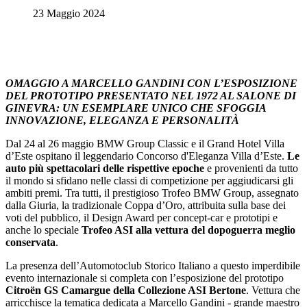
23 Maggio 2024
OMAGGIO A MARCELLO GANDINI CON L’ESPOSIZIONE
DEL PROTOTIPO PRESENTATO NEL 1972 AL SALONE DI
GINEVRA: UN ESEMPLARE UNICO CHE SFOGGIA
INNOVAZIONE, ELEGANZA E PERSONALITÀ
Dal 24 al 26 maggio BMW Group Classic e il Grand Hotel Villa
d’Este ospitano il leggendario Concorso d'Eleganza Villa d’Este.
Le
auto più spettacolari delle rispettive epoche
e provenienti da tutto
il mondo si sfidano nelle classi di competizione per aggiudicarsi gli
ambiti premi. Tra tutti, il prestigioso Trofeo BMW Group, assegnato
dalla Giuria, la tradizionale Coppa d’Oro, attribuita sulla base dei
voti del pubblico, il Design Award per concept-car e prototipi e
anche lo speciale
Trofeo ASI alla vettura del dopoguerra meglio
conservata
.
La presenza dell’Automotoclub Storico Italiano a questo imperdibile
evento internazionale si completa con l’esposizione del prototipo
Citroën GS Camargue della Collezione ASI Bertone
. Vettura che
arricchisce la tematica dedicata a Marcello Gandini - grande maestro