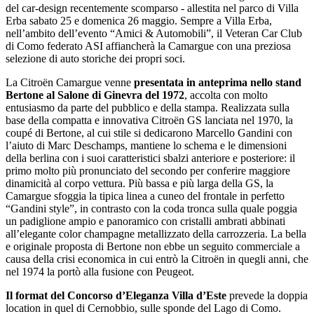
del car-design recentemente scomparso - allestita nel parco di Villa
Erba sabato 25 e domenica 26 maggio. Sempre a Villa Erba,
nell’ambito dell’evento “Amici & Automobili”, il Veteran Car Club
di Como federato ASI affiancherà la Camargue con una preziosa
selezione di auto storiche dei propri soci.
La Citroën Camargue venne
presentata in anteprima nello stand
Bertone al Salone di Ginevra del 1972
, accolta con molto
entusiasmo da parte del pubblico e della stampa. Realizzata sulla
base della compatta e innovativa Citroën GS lanciata nel 1970, la
coupé di Bertone, al cui stile si dedicarono Marcello Gandini con
l’aiuto di Marc Deschamps, mantiene lo schema e le dimensioni
della berlina con i suoi caratteristici sbalzi anteriore e posteriore: il
primo molto più pronunciato del secondo per conferire maggiore
dinamicità al corpo vettura. Più bassa e più larga della GS, la
Camargue sfoggia la tipica linea a cuneo del frontale in perfetto
“Gandini style”, in contrasto con la coda tronca sulla quale poggia
un padiglione ampio e panoramico con cristalli ambrati abbinati
all’elegante color champagne metallizzato della carrozzeria. La bella
e originale proposta di Bertone non ebbe un seguito commerciale a
causa della crisi economica in cui entrò la Citroën in quegli anni, che
nel 1974 la portò alla fusione con Peugeot.
Il format del Concorso d’Eleganza Villa d’Este
prevede la doppia
location in quel di Cernobbio, sulle sponde del Lago di Como.