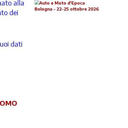
nato alla
nto dei
uoi dati
ROMO