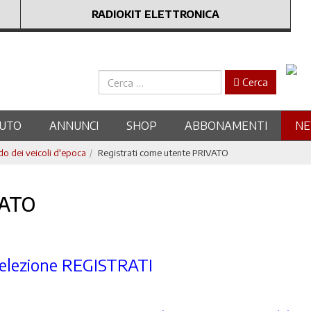
RADIOKIT ELETTRONICA
Cerca
Cerca
UTO
ANNUNCI
SHOP
ABBONAMENTI
N
 dei veicoli d'epoca
Registrati come utente PRIVATO
VATO
 selezione REGISTRATI