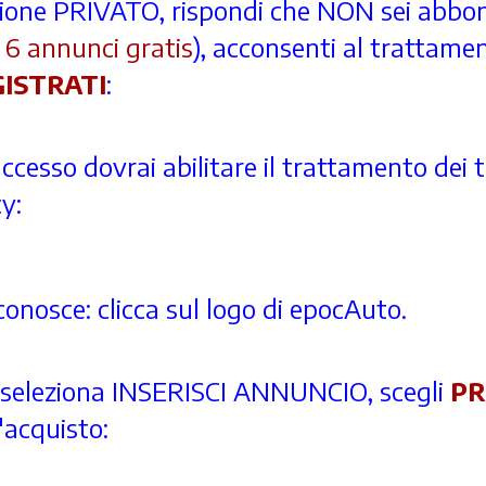
l'opzione PRIVATO, rispondi che NON sei abbo
i 6 annunci gratis
), acconsenti al trattame
ISTRATI
:
esso dovrai abilitare il trattamento dei t
y:
iconosce: clicca sul logo di epocAuto.
seleziona INSERISCI ANNUNCIO, scegli
P
'acquisto: