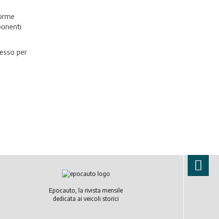
norme
ponenti
messo per
Epocauto, la rivista mensile
dedicata ai veicoli storici