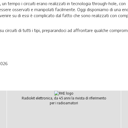
, un tempo i circuiti erano realizzati in tecnologia through-hole, con
essere osservati e manipolati facilmente. Oggi disponiamo di una e
tervenire su di essi è complicato dal fatto che sono realizzati con com
u circuiti di tutti i tipi, preparandoci ad affrontare qualche compro
 2026
Radiokit elettronica, da 45 anni la rivista di riferimento
per i radioamatori