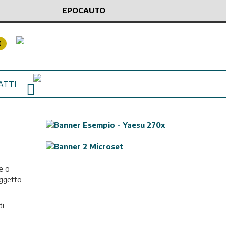
EPOCAUTO
0
ATTI
e o
oggetto
di