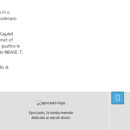
i-Fi o
esiderano
Gigabit
ernet of
 quattro le
ollo NBASE-T,
lo di
Epocauto, la rivista mensile
dedicata ai veicoli storici