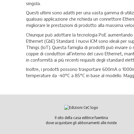
singola.
Questi ultimi sono adatti per una vasta gamma di utilizzi
qualsiasi applicazione che richieda un connettore Ether
migliorare le prestazioni di prodotto alla massima vel
Chiunque può adottare la tecnologia PoE aumentando al 
Ethernet (GbE) Standard. I nuovi ICM sono ideali per suppo
Things (IoT). Questa famiglia di prodotti può inviare o
coppie di conduttori all’interno del cavo Ethernet, ma
in conformità ai più recenti requisiti degli standard el
Inoltre, i prodotti possono trasportare 600mA o 1000mA
temperature da -40°C a 85°C in base al modello. Magg
Il sito della casa editrice faentina
dove acquistare gli abbonamenti alle riviste