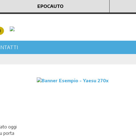
EPOCAUTO
0
NTATTI
iato oggi
u porta