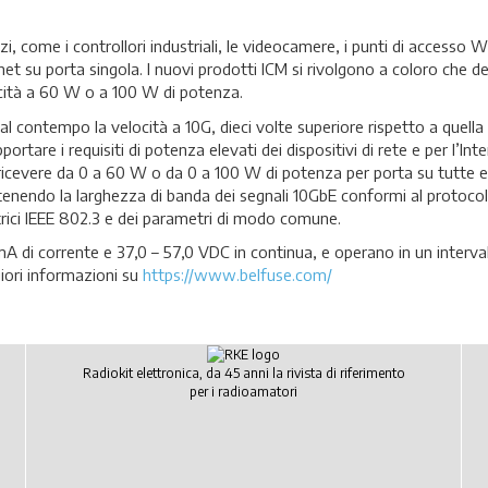
, come i controllori industriali, le videocamere, i punti di accesso W
net su porta singola. I nuovi prodotti ICM si rivolgono a coloro che d
ocità a 60 W o a 100 W di potenza.
contempo la velocità a 10G, dieci volte superiore rispetto a quella 
rtare i requisiti di potenza elevati dei dispositivi di rete e per l’Int
 ricevere da 0 a 60 W o da 0 a 100 W di potenza per porta su tutte e
ntenendo la larghezza di banda dei segnali 10GbE conformi al protoc
ettrici IEEE 802.3 e dei parametri di modo comune.
 di corrente e 37,0 – 57,0 VDC in continua, e operano in un interval
iori informazioni su
https://www.belfuse.com/
Radiokit elettronica, da 45 anni la rivista di riferimento
per i radioamatori