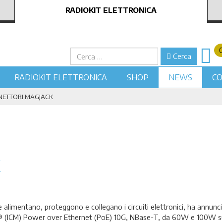
RADIOKIT ELETTRONICA
Cerca
Cerca
RADIOKIT ELETTRONICA
SHOP
NEWS
CO
ETTORI MAGJACK
K
e alimentano, proteggono e collegano i circuiti elettronici, ha annunc
ack® (ICM) Power over Ethernet (PoE) 10G, NBase-T, da 60W e 100W s