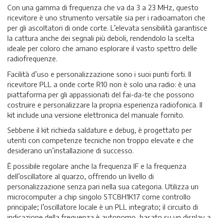
Con una gamma di frequenza che va da 3 a 23 MHz, questo
ricevitore è uno strumento versatile sia per i radioamatori che
per gli ascoltatori di onde corte. L’elevata sensibilità garantisce
la cattura anche dei segnali più deboli, rendendolo la scelta
ideale per coloro che amano esplorare il vasto spettro delle
radiofrequenze.
Facilità d’uso e personalizzazione sono i suoi punti forti. Il
ricevitore PLL a onde corte R10 non è solo una radio: è una
piattaforma per gli appassionati del fai-da-te che possono
costruire e personalizzare la propria esperienza radiofonica. Il
kit include una versione elettronica del manuale fornito.
Sebbene il kit richieda saldature e debug, è progettato per
utenti con competenze tecniche non troppo elevate e che
desiderano un’installazione di successo.
È possibile regolare anche la frequenza IF e la frequenza
dell’oscillatore al quarzo, offrendo un livello di
personalizzazione senza pari nella sua categoria. Utilizza un
microcomputer a chip singolo STC8H1K17 come controllo
principale; l’oscillatore locale è un PLL integrato; il circuito di
indicazione della frequenza è autonomo, basato su un display a