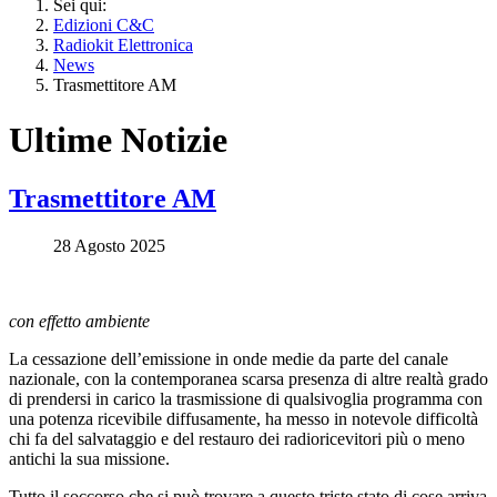
Sei qui:
Edizioni C&C
Radiokit Elettronica
News
Trasmettitore AM
Ultime Notizie
Trasmettitore AM
28 Agosto 2025
con effetto ambiente
La cessazione dell’emissione in onde medie da parte del canale
nazionale, con la contemporanea scarsa presenza di altre realtà grado
di prendersi in carico la trasmissione di qualsivoglia programma con
una potenza ricevibile diffusamente, ha messo in notevole difficoltà
chi fa del salvataggio e del restauro dei radioricevitori più o meno
antichi la sua missione.
Tutto il soccorso che si può trovare a questo triste stato di cose arriva