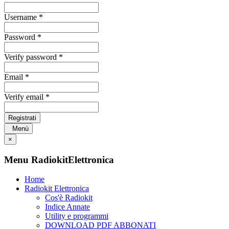
Username *
Password *
Verify password *
Email *
Verify email *
Registrati
Menù
×
Menu RadiokitElettronica
Home
Radiokit Elettronica
Cos'è Radiokit
Indice Annate
Utility e programmi
DOWNLOAD PDF ABBONATI