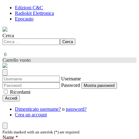
Edizioni C&C
Radiokit Elettronica
Epocauto
Cerca
Cerca
0
Carrello vuoto
Username
Password
Mostra password
Ricordami
Accedi
Dimenticato username?
o
password?
Crea un account
Fields marked with an asterisk (*) are required.
Name *