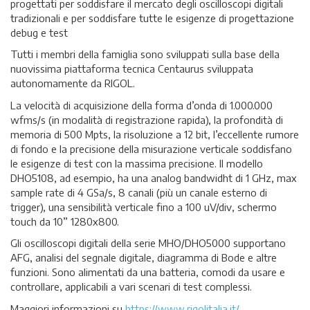
progettati per soddisfare il mercato degli oscilloscopi digitali
tradizionali e per soddisfare tutte le esigenze di progettazione
debug e test
Tutti i membri della famiglia sono sviluppati sulla base della
nuovissima piattaforma tecnica Centaurus sviluppata
autonomamente da RIGOL.
La velocità di acquisizione della forma d’onda di 1.000.000
wfms/s (in modalità di registrazione rapida), la profondità di
memoria di 500 Mpts, la risoluzione a 12 bit, l’eccellente rumore
di fondo e la precisione della misurazione verticale soddisfano
le esigenze di test con la massima precisione. Il modello
DHO5108, ad esempio, ha una analog bandwidht di 1 GHz, max
sample rate di 4 GSa/s, 8 canali (più un canale esterno di
trigger), una sensibilità verticale fino a 100 uV/div, schermo
touch da 10” 1280x800.
Gli oscilloscopi digitali della serie MHO/DHO5000 supportano
AFG, analisi del segnale digitale, diagramma di Bode e altre
funzioni. Sono alimentati da una batteria, comodi da usare e
controllare, applicabili a vari scenari di test complessi.
Maggiori informazioni su
https://www.rigolitalia.it/