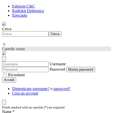
Edizioni C&C
Radiokit Elettronica
Epocauto
Cerca
Cerca
0
Carrello vuoto
Username
Password
Mostra password
Ricordami
Accedi
Dimenticato username?
o
password?
Crea un account
Fields marked with an asterisk (*) are required.
Name *