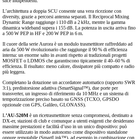
slice indipendenti.
L’architettura a doppia SCU consente una vera ricezione con
diversity, grazie a percorsi antenna separati. Il Reciprocal Mixing
Dynamic Range raggiunge i 110 dB a 2 kHz, mentre la gamma
dinamica wideband supera i 155 dB. La potenza in uscita arriva fino
a 500 W PEP in HF e 200 W PEP in 6 m.
Il cuore della serie Aurora è un modulo trasmettitore raffreddato ad
aria da 500 W rivoluzionario che raggiunge il 90 % di efficienza
interna: un enorme salto in avanti rispetto ai tradizionali progetti
MOSFET o LDMOS che garantiscono tipicamente il 40–60 % di
efficienza. Il risultato: meno calore, dissipatore più compatto e radio
più leggera.
Completano la dotazione un accordatore automatico (rapporto SWR
3:1), predistorsione adattiva (SmartSignal™), due porte per
transverter, un ingresso di riferimento da 10 MHz e un sistema di
temporizzazione preciso basato su GNSS (TCXO, GPSDO
opzionale con GPS, Galileo, GLONASS).
L
’AU-520M
è un ricetrasmettitore senza compromessi, destinato a
DX-er, stazioni di club e comunque a utenti esigenti che desiderano
massime prestazioni e facilità d’uso in un unico dispositivo: può
essere utilizzato in modo autonomo come dispositivo standalone
oppure remotabile (SmartLink™), ad esempio in combinazione con