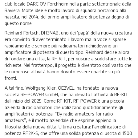
club locale DARC OV Forchheim nella parte settentrionale della
Baviera. Molte idee e molto lavoro di squadra portarono alla
nascita, nel 2014, del primo amplificatore di potenza degno di
questo nome.
Reinhard Förtsch, DH3NAB, uno dei ‘papà’ della nuova creatura
era convinto di aver terminato il lavoro ma la voce si sparse
rapidamente e sempre più radioamatori richiedevano un
amplificatore di potenza di questo tipo. Reinhard decise allora
di fondare una ditta, la RF-KIT, per riuscire a soddisfare tutte le
richieste. Nel frattempo, il progetto è diventato così vasto che
le numerose attività hanno dovuto essere ripartite su più
fronti.
A tal fine, Wolfgang Klier, OE2VEL, ha fondato la nuova
società RF-POWER GmbH, che ha rilevato l’attività di RF-KIT
dall’inizio del 2025. Come RF-KIT, RF-POWER è una piccola
azienda di radioamatori che utilizzano quotidianamente gli
amplificatori di potenza. “By radio amateurs for radio
amateurs”, è il motto aziendale che esprime appieno la
filosofia della nuova ditta. Ultima creatura: l’amplificatore di
potenza RF2K-S, che offre una solida potenza di uscita di 1500