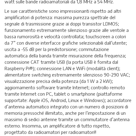
watt sulle bande radioamatoriali da 1,8 MHz a 54 MHz.
Le sue caratteristiche sono impressionanti rispetto ad altri
amplificatori di potenza: massima purezza spettrale del
segnale di trasmissione grazie ai doppi transistor LDMOS;
funzionamento estremamente silenzioso grazie alle ventole a
bassa rumorosità e velocità controllata; touchscreen a colori
da 7” con diverse interfacce grafiche selezionabili dall’utente;
uscita a -55 dB per la predistorsione; commutazione
automatica della banda tramite misurazione della frequenza;
connessione CAT tramite USB (la porta USB è fornita dal
Raspberry Pi®); connessione LAN e WiFi (modalità client);
alimentatore switching estremamente silenzioso 90-290 VAC;
visualizzazione precisa della potenza (da 1 W a 2 kW);
aggiornamento software tramite Internet; controllo remoto
tramite Internet con PC, tablet o smartphone (piattaforme
supportate: Apple iOS, Android, Linux e Windows); accordatore
d’antenna automatico integrato con un numero di posizioni di
memoria pressoché illimitato, anche per l’impostazione di un
massimo di sedici antenne tramite un commutatore d’antenna
esterno. Insomma, un amplificatore di tutto rispetto,
progettato da radioamatori per radioamatori!!