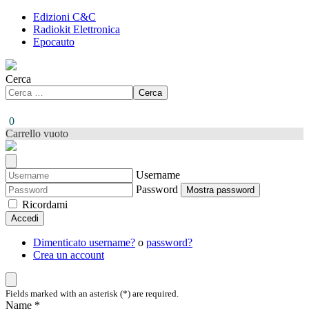
Edizioni C&C
Radiokit Elettronica
Epocauto
Cerca
Cerca
0
Carrello vuoto
Username
Password
Mostra password
Ricordami
Accedi
Dimenticato username?
o
password?
Crea un account
Fields marked with an asterisk (*) are required.
Name *