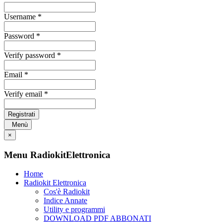
Username *
Password *
Verify password *
Email *
Verify email *
Registrati
Menù
×
Menu RadiokitElettronica
Home
Radiokit Elettronica
Cos'è Radiokit
Indice Annate
Utility e programmi
DOWNLOAD PDF ABBONATI