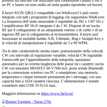
presenti sul mercato che utilizzano una connessione cablata USB a
un PC e hanno un tono audio ad onda quadra riprodotto sul buzzer.
Il keyer 9A5N QRQ è compatibile con WinKeyer3 e può essere
integrato con tutti i programmi di logging che supportano WinKeyer.
La frequenza dell’onda sinusoidale è regolabile da 392 a 1397 Hz e
l’amplificatore BF Hi-Fi integrato è da 1 W. Dispone di un’uscita
BF per il collegamento di un altoparlante esterno o di cuffie e di un
ingresso BF per il collegamento al ricetrasmettitore. Il keyer può
funzionare in modalità Iambic A/B, Ultimatic, Bug e Straight Key e
la velocità di manipolazione è regolabile da 5 a 99 WPM.
Tra le altre caratteristiche merita citare: potenziometro della velocità
CW con intervallo di regolazione variabile; velocità CW regolabile
Farnsworth per l’apprendimento della telegrafia; spaziatura
automatica per la corretta lunghezza delle pause tra i caratteri; uscita
CW con transistor MOSFET 60 V/500 mA; porta seriale Bluetooth
per la connessione wireless con PC o smartphone; una memoria
temporanea e cinque memorie permanenti per i messaggi, con una
capacità fino a 1024 caratteri ciascuna. L’alimentazione è tramite
connettore mini USB 5V/0,5A max.
Maggiori informazioni su
https://www.9a5n.eu/