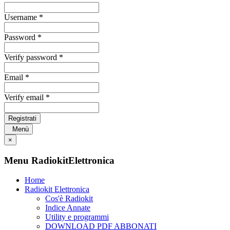
Username *
Password *
Verify password *
Email *
Verify email *
Registrati
Menù
×
Menu RadiokitElettronica
Home
Radiokit Elettronica
Cos'è Radiokit
Indice Annate
Utility e programmi
DOWNLOAD PDF ABBONATI