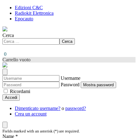
Edizioni C&C
Radiokit Elettronica
Epocauto
Cerca
Cerca
0
Carrello vuoto
Username
Password
Mostra password
Ricordami
Accedi
Dimenticato username?
o
password?
Crea un account
Fields marked with an asterisk (*) are required.
Name *