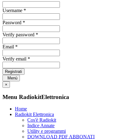
Username *
Password *
Verify password *
Email *
Verify email *
Registrati
Menù
×
Menu RadiokitElettronica
Home
Radiokit Elettronica
Cos'è Radiokit
Indice Annate
Utility e programmi
DOWNLOAD PDF ABBONATI