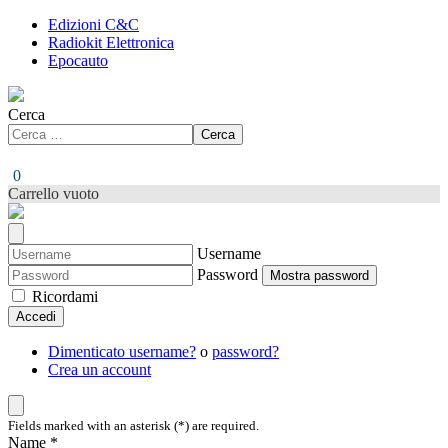
Edizioni C&C
Radiokit Elettronica
Epocauto
Cerca
Cerca
0
Carrello vuoto
Username
Password
Mostra password
Ricordami
Accedi
Dimenticato username?
o
password?
Crea un account
Fields marked with an asterisk (*) are required.
Name *