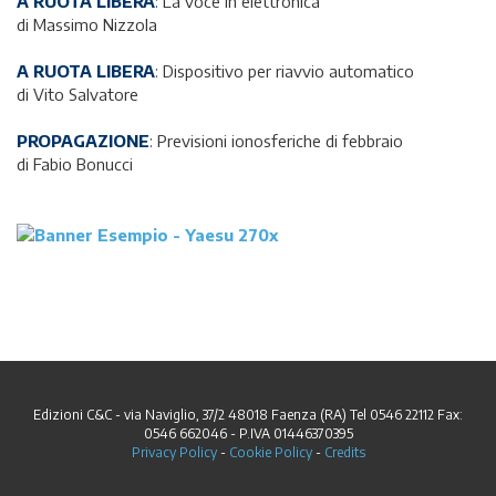
A RUOTA LIBERA
:
La voce in elettronica
di Massimo Nizzola
A RUOTA LIBERA
: Dispositivo per riavvio automatico
di Vito Salvatore
PROPAGAZIONE
: Previsioni ionosferiche di febbraio
di Fabio Bonucci
Edizioni C&C - via Naviglio, 37/2 48018 Faenza (RA) Tel 0546 22112 Fax:
0546 662046 - P.IVA 01446370395
Privacy Policy
-
Cookie Policy
-
Credits