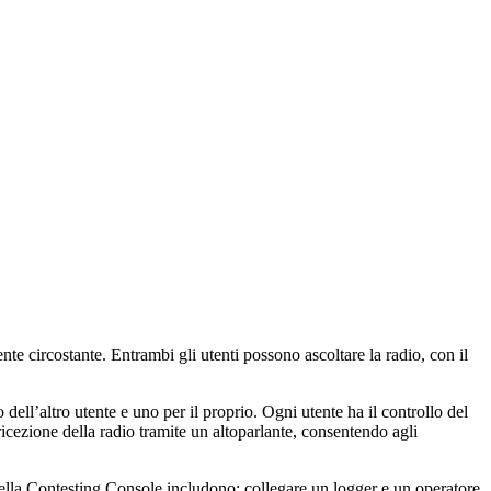
nte circostante. Entrambi gli utenti possono ascoltare la radio, con il
ell’altro utente e uno per il proprio. Ogni utente ha il controllo del
ricezione della radio tramite un altoparlante, consentendo agli
 della Contesting Console includono: collegare un logger e un operatore