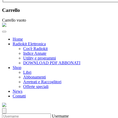
Carrello
Carrello vuoto
Home
Radiokit Elettronica
Cos'è Radiokit
Indice Annate
Utility e programmi
DOWNLOAD PDF ABBONATI
Shop
Libri
Abbonamenti
Arretrati e Raccoglitori
Offerte speciali
News
Contatti
Username