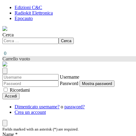
Edizioni C&C
Radiokit Elettronica
Epocauto
Cerca
Cerca
0
Carrello vuoto
Username
Password
Mostra password
Ricordami
Accedi
Dimenticato username?
o
password?
Crea un account
Fields marked with an asterisk (*) are required.
Name *