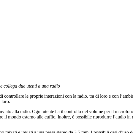
e collega due utenti a una radio
ontrollare le proprie interazioni con la radio, tra di loro e con l’ambie
 loro.
iato alla radio. Ogni utente ha il controllo del volume per il microfono d
il mondo esterno alle cuffie. Inoltre, è possibile riprodurre l’audio in 
no mixati e inviati a una presa stereo da 3,5 mm. I possibili casi d’uso