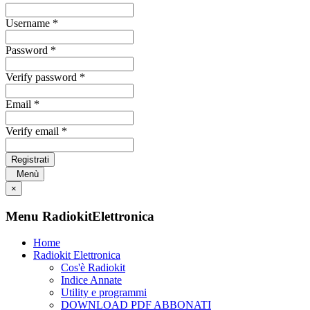
Username *
Password *
Verify password *
Email *
Verify email *
Registrati
Menù
×
Menu RadiokitElettronica
Home
Radiokit Elettronica
Cos'è Radiokit
Indice Annate
Utility e programmi
DOWNLOAD PDF ABBONATI