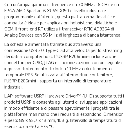
Con un’ampia gamma di frequenze da 70 MHz a 6 GHz e un
FPGA AMD Spartan-6 XC6SLX150 di livello industriale
programmabile dall’utente, questa piattaforma flessibile e
compatta è ideale per applicazioni hobbistiche, didattiche e
OEM. Il front-end RF utilizza il transceiver RFIC AD9364 di
Analog Devices con 56 MHz di larghezza di banda istantanea.
La scheda è alimentata tramite bus attraverso una
connessione USB 3.0 Type-C ad alta velocità per lo streaming
dei dati al computer host. L’USRP B206mini-i include anche
connettori per GPIO, JTAG e sincronizzazione con un segnale di
ingresso di riferimento di clock a 10 MHz o di riferimento
temporale PPS. Se utilizzata all’interno di un contenitore,
l’USRP B206mini-i supporta un intervallo di temperature
industriali.
L’API software USRP Hardware Driver™ (UHD) supporta tutti i
prodotti USRP e consente agli utenti di sviluppare applicazioni
in modo efficiente e di passare agevolmente i progetti tra le
piattaforme man mano che i requisiti si espandono. Dimensioni
e peso: 85 x 55,7 x 18 mm, 108 g. Intervallo di temperatura di
esercizio: da -40 a +75 °C.