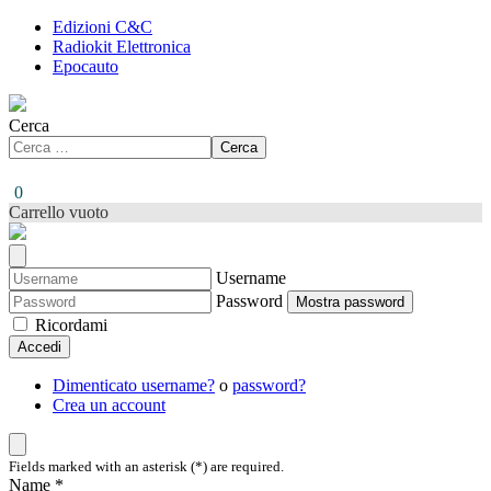
Edizioni C&C
Radiokit Elettronica
Epocauto
Cerca
Cerca
0
Carrello vuoto
Username
Password
Mostra password
Ricordami
Accedi
Dimenticato username?
o
password?
Crea un account
Fields marked with an asterisk (*) are required.
Name *