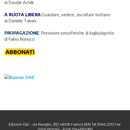
di Davide Achilli
A RUOTA LIBERA
:
Guardare, vedere, ascoltare lontano
di Daniele Taliani
PROPAGAZIONE
: Previsioni ionosferiche di luglio/agosto
di Fabio Bonucci
ABBONATI
Edizioni C&C - via Naviglio, 37/2 48018 Faenza (RA) Tel 0546 22112 Fax:
0546 662046 - P.IVA 01446370395