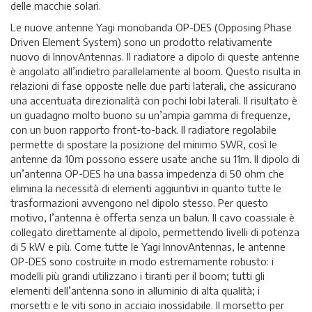
delle macchie solari.
Le nuove antenne Yagi monobanda OP-DES (Opposing Phase
Driven Element System) sono un prodotto relativamente
nuovo di InnovAntennas. Il radiatore a dipolo di queste antenne
è angolato all’indietro parallelamente al boom. Questo risulta in
relazioni di fase opposte nelle due parti laterali, che assicurano
una accentuata direzionalità con pochi lobi laterali. Il risultato è
un guadagno molto buono su un’ampia gamma di frequenze,
con un buon rapporto front-to-back. Il radiatore regolabile
permette di spostare la posizione del minimo SWR, così le
antenne da 10m possono essere usate anche su 11m. Il dipolo di
un’antenna OP-DES ha una bassa impedenza di 50 ohm che
elimina la necessità di elementi aggiuntivi in quanto tutte le
trasformazioni avvengono nel dipolo stesso. Per questo
motivo, l’antenna è offerta senza un balun. Il cavo coassiale è
collegato direttamente al dipolo, permettendo livelli di potenza
di 5 kW e più. Come tutte le Yagi InnovAntennas, le antenne
OP-DES sono costruite in modo estremamente robusto: i
modelli più grandi utilizzano i tiranti per il boom; tutti gli
elementi dell’antenna sono in alluminio di alta qualità; i
morsetti e le viti sono in acciaio inossidabile. Il morsetto per