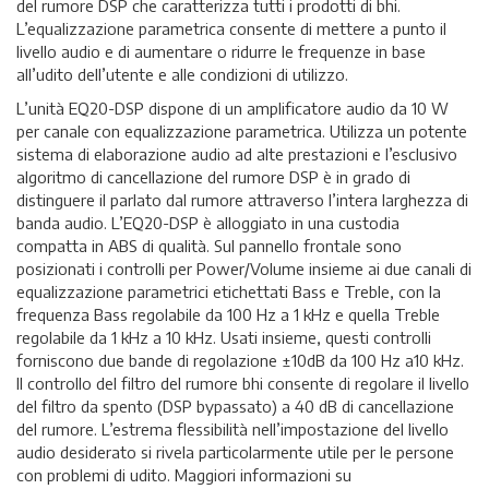
del rumore DSP che caratterizza tutti i prodotti di bhi.
L’equalizzazione parametrica consente di mettere a punto il
livello audio e di aumentare o ridurre le frequenze in base
all’udito dell’utente e alle condizioni di utilizzo.
L’unità EQ20-DSP dispone di un amplificatore audio da 10 W
per canale con equalizzazione parametrica. Utilizza un potente
sistema di elaborazione audio ad alte prestazioni e l’esclusivo
algoritmo di cancellazione del rumore DSP è in grado di
distinguere il parlato dal rumore attraverso l’intera larghezza di
banda audio. L’EQ20-DSP è alloggiato in una custodia
compatta in ABS di qualità. Sul pannello frontale sono
posizionati i controlli per Power/Volume insieme ai due canali di
equalizzazione parametrici etichettati Bass e Treble, con la
frequenza Bass regolabile da 100 Hz a 1 kHz e quella Treble
regolabile da 1 kHz a 10 kHz. Usati insieme, questi controlli
forniscono due bande di regolazione ±10dB da 100 Hz a10 kHz.
Il controllo del filtro del rumore bhi consente di regolare il livello
del filtro da spento (DSP bypassato) a 40 dB di cancellazione
del rumore. L’estrema flessibilità nell’impostazione del livello
audio desiderato si rivela particolarmente utile per le persone
con problemi di udito. Maggiori informazioni su