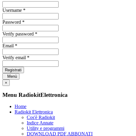
Username *
Password *
Verify password *
Email *
Verify email *
Registrati
Menù
×
Menu RadiokitElettronica
Home
Radiokit Elettronica
Cos'è Radiokit
Indice Annate
Utility e programmi
DOWNLOAD PDF ABBONATI