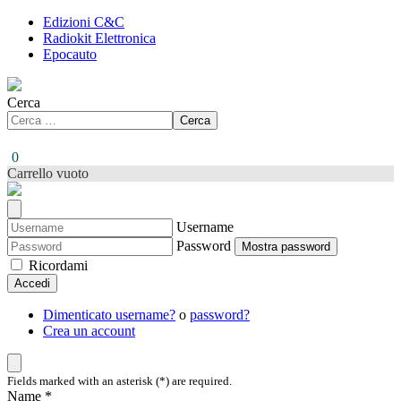
Edizioni C&C
Radiokit Elettronica
Epocauto
Cerca
Cerca
0
Carrello vuoto
Username
Password
Mostra password
Ricordami
Accedi
Dimenticato username?
o
password?
Crea un account
Fields marked with an asterisk (*) are required.
Name *