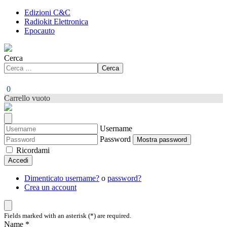
Edizioni C&C
Radiokit Elettronica
Epocauto
Cerca
Cerca
0
Carrello vuoto
Username
Password
Mostra password
Ricordami
Accedi
Dimenticato username?
o
password?
Crea un account
Fields marked with an asterisk (*) are required.
Name *