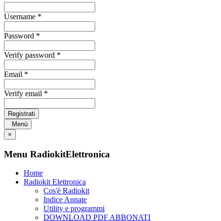
Username *
Password *
Verify password *
Email *
Verify email *
Registrati
Menù
×
Menu RadiokitElettronica
Home
Radiokit Elettronica
Cos'è Radiokit
Indice Annate
Utility e programmi
DOWNLOAD PDF ABBONATI