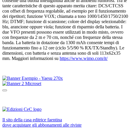
consente una buona intelligibilità anche in ambienti rumorosi. Tra le
tante caratteristiche di questo apparato merita citare: DCS/CTCSS
con offset di frequenza regolabile, ad esempio per il funzionamento
dei ripetitori; funzione VOX; chiamata a tono 1000/1450/1750/2100
Hz; DTMF; funzione di scansione; colore del display selezionabile:
blu, arancione oppure viola; funzione di risparmio della batteria. I
due VFO presenti possono essere utilizzati in modo misto, ovvero
con frequenze da 2 m e 70 cm, nonché con frequenze della stessa
banda. La batteria in dotazione da 1300 mAh consente tempi di
funzionamento fino a 12 ore (ciclo 5/5/90 % RX/TX/Standby). Le
dimensioni, con batteria e senza antenna sono di soli 113x62x35
mm. Maggiori informazioni su
https://www.wimo.com/it/
Il sito della casa editrice faentina
dove acquistare gli abbonamenti alle riviste