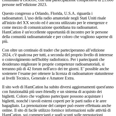
persone nell’edizione 2023.
Questo congresso a Orlando, Florida, U.S.A. riguarda i
radioamatori. L'uso della radio amatoriale negli Stati Uniti risale
all'inizio del XX secolo ed è ancora utilizzato per le emergenze e
come mezzo di comunicazione quotidiana tra radioamatori.
HamCation è un'eccellente opportunità di incontro per le persone
della comunità radioamatoriale e per coloro che vogliono saperne di
più.
Con oltre un centinaio di trader che parteciperanno all’edizione
2024, c'è qualcosa per tutti, a seconda del proprio livello di interesse
o coinvolgimento nell'hobby radiofonico. Per i partecipanti che
desiderano migliorare le proprie competenze radioamatoriali, si
terranno più di 42 forum nell'arco dei tre giorni. E’ possible anche
sostenere l’esame per ottenere la licenza di radioamatore statunitense
ai livelli Tecnico, Generale e Amatore Extra.
Il sito web di HamCation ha subito diversi aggiornamenti quest'anno
con funzionalità più user-friendly e un sistema di acquisto dei
biglietti. Coloro che vogliono partecipare possono acquistare i
biglietti, nonché i tavoli esterni coperti per le parti radio e le aree
bagagliaio. La prenotazione del camper può essere effettuata anche
online. Il sito di facile utilizzo fornisce informazioni sulle attività di
HamCation, sui commercianti e sugli sconti sulle prenotazioni