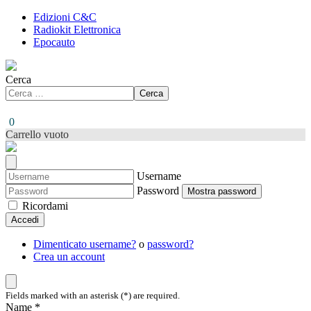
Edizioni C&C
Radiokit Elettronica
Epocauto
Cerca
Cerca
0
Carrello vuoto
Username
Password
Mostra password
Ricordami
Accedi
Dimenticato username?
o
password?
Crea un account
Fields marked with an asterisk (*) are required.
Name *