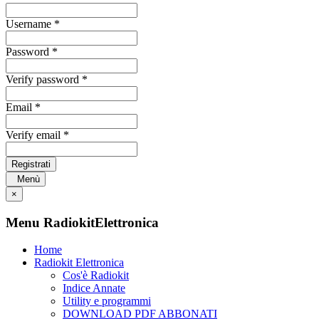
Username *
Password *
Verify password *
Email *
Verify email *
Registrati
Menù
×
Menu RadiokitElettronica
Home
Radiokit Elettronica
Cos'è Radiokit
Indice Annate
Utility e programmi
DOWNLOAD PDF ABBONATI