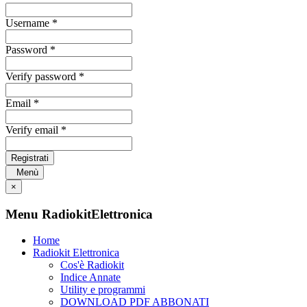
Username *
Password *
Verify password *
Email *
Verify email *
Registrati
Menù
×
Menu RadiokitElettronica
Home
Radiokit Elettronica
Cos'è Radiokit
Indice Annate
Utility e programmi
DOWNLOAD PDF ABBONATI