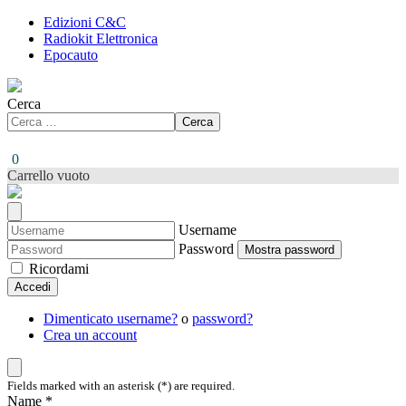
Edizioni C&C
Radiokit Elettronica
Epocauto
Cerca
Cerca
0
Carrello vuoto
Username
Password
Mostra password
Ricordami
Accedi
Dimenticato username?
o
password?
Crea un account
Fields marked with an asterisk (*) are required.
Name *