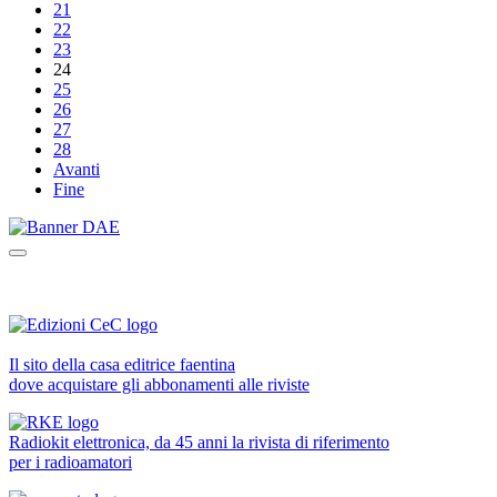
21
22
23
24
25
26
27
28
Avanti
Fine
Il sito della casa editrice faentina
dove acquistare gli abbonamenti alle riviste
Radiokit elettronica, da 45 anni la rivista di riferimento
per i radioamatori