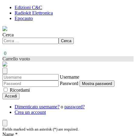
Edizioni C&C
Radiokit Elettronica
Epocauto
Cerca
Cerca
0
Carrello vuoto
Username
Password
Mostra password
Ricordami
Accedi
Dimenticato username?
o
password?
Crea un account
Fields marked with an asterisk (*) are required.
Name *