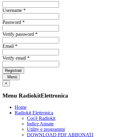
Username *
Password *
Verify password *
Email *
Verify email *
Registrati
Menù
×
Menu RadiokitElettronica
Home
Radiokit Elettronica
Cos'è Radiokit
Indice Annate
Utility e programmi
DOWNLOAD PDF ABBONATI