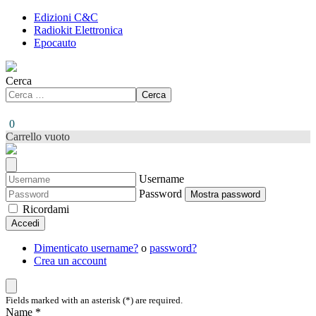
Edizioni C&C
Radiokit Elettronica
Epocauto
Cerca
Cerca
0
Carrello vuoto
Username
Password
Mostra password
Ricordami
Accedi
Dimenticato username?
o
password?
Crea un account
Fields marked with an asterisk (*) are required.
Name *