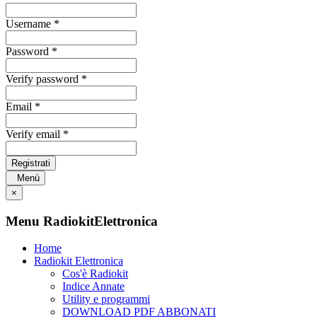
Username *
Password *
Verify password *
Email *
Verify email *
Registrati
Menù
×
Menu RadiokitElettronica
Home
Radiokit Elettronica
Cos'è Radiokit
Indice Annate
Utility e programmi
DOWNLOAD PDF ABBONATI