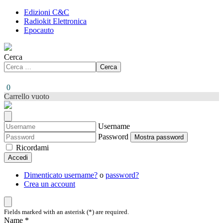
Edizioni C&C
Radiokit Elettronica
Epocauto
Cerca
Cerca
0
Carrello vuoto
Username
Password
Mostra password
Ricordami
Accedi
Dimenticato username?
o
password?
Crea un account
Fields marked with an asterisk (*) are required.
Name *