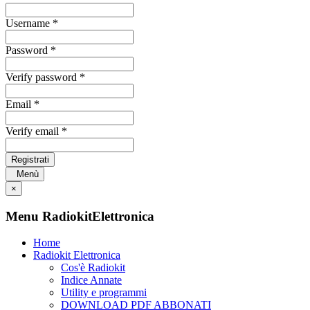
Username *
Password *
Verify password *
Email *
Verify email *
Registrati
Menù
×
Menu RadiokitElettronica
Home
Radiokit Elettronica
Cos'è Radiokit
Indice Annate
Utility e programmi
DOWNLOAD PDF ABBONATI