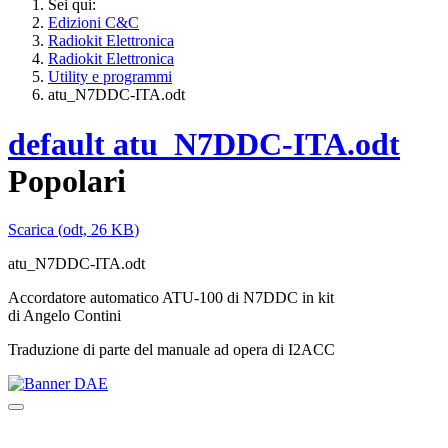
Sei qui:
Edizioni C&C
Radiokit Elettronica
Radiokit Elettronica
Utility e programmi
atu_N7DDC-ITA.odt
default
atu_N7DDC-ITA.odt
Popolari
Scarica
(
odt,
26 KB
)
atu_N7DDC-ITA.odt
Accordatore automatico ATU-100 di N7DDC in kit
di Angelo Contini
Traduzione di parte del manuale ad opera di I2ACC