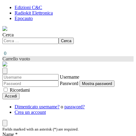
Edizioni C&C
Radiokit Elettronica
Epocauto
Cerca
Cerca
0
Carrello vuoto
Username
Password
Mostra password
Ricordami
Accedi
Dimenticato username?
o
password?
Crea un account
Fields marked with an asterisk (*) are required.
Name *