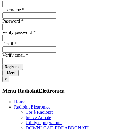
Username *
Password *
Verify password *
Email *
Verify email *
Registrati
Menù
×
Menu RadiokitElettronica
Home
Radiokit Elettronica
Cos'è Radiokit
Indice Annate
Utility e programmi
DOWNLOAD PDF ABBONATI