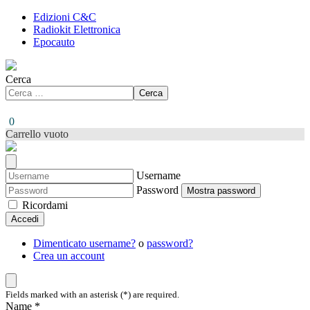
Edizioni C&C
Radiokit Elettronica
Epocauto
Cerca
Cerca
0
Carrello vuoto
Username
Password
Mostra password
Ricordami
Accedi
Dimenticato username?
o
password?
Crea un account
Fields marked with an asterisk (*) are required.
Name *