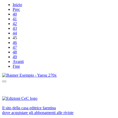
Inizio
Prec
40
41
42
43
44
45
46
47
48
49
Avanti
Fine
Il sito della casa editrice faentina
dove acquistare gli abbonamenti alle riviste