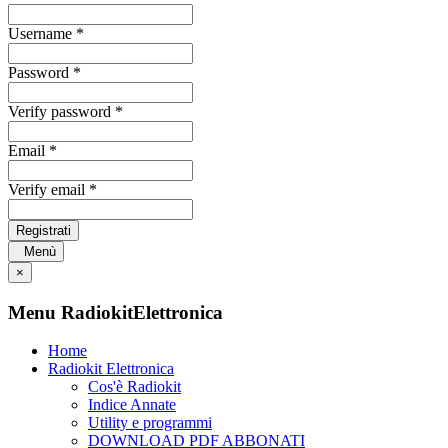
Username *
Password *
Verify password *
Email *
Verify email *
Registrati
Menù
×
Menu RadiokitElettronica
Home
Radiokit Elettronica
Cos'è Radiokit
Indice Annate
Utility e programmi
DOWNLOAD PDF ABBONATI