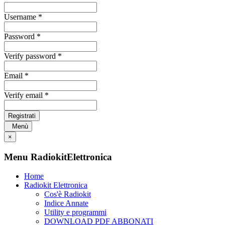
Username *
Password *
Verify password *
Email *
Verify email *
Registrati
Menù
×
Menu RadiokitElettronica
Home
Radiokit Elettronica
Cos'è Radiokit
Indice Annate
Utility e programmi
DOWNLOAD PDF ABBONATI