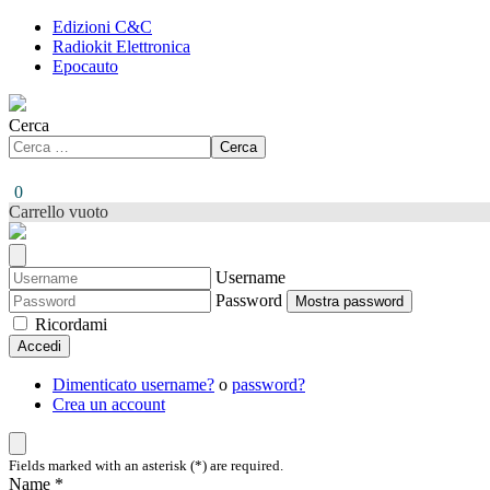
Edizioni C&C
Radiokit Elettronica
Epocauto
Cerca
Cerca
0
Carrello vuoto
Username
Password
Mostra password
Ricordami
Accedi
Dimenticato username?
o
password?
Crea un account
Fields marked with an asterisk (*) are required.
Name *