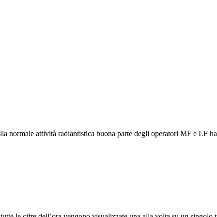
a normale attività radiantistica buona parte degli operatori MF e LF h
tutte le cifre dell’ora vengono visualizzate una alla volta su un singolo 