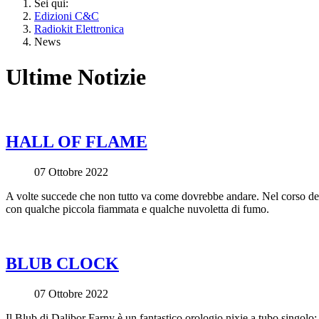
Sei qui:
Edizioni C&C
Radiokit Elettronica
News
Ultime Notizie
HALL OF FLAME
07 Ottobre 2022
A volte succede che non tutto va come dovrebbe andare. Nel corso dell
con qualche piccola fiammata e qualche nuvoletta di fumo.
BLUB CLOCK
07 Ottobre 2022
Il Blub di Dalibor Farny è un fantastico orologio nixie a tubo singolo: 