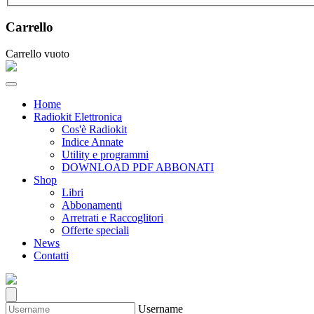
Carrello
Carrello vuoto
Home
Radiokit Elettronica
Cos'è Radiokit
Indice Annate
Utility e programmi
DOWNLOAD PDF ABBONATI
Shop
Libri
Abbonamenti
Arretrati e Raccoglitori
Offerte speciali
News
Contatti
Username